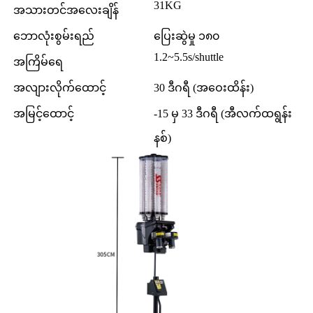
31KG
အသားတင်အလေးချိန်
ဘောလုံးစွမ်းရည်
ပြေးဆွဲမှု ၁၈၀
1.2~5.5s/shuttle
အကြိမ်ရေ
အလျားလိုက်ထောင့်
30 ဒီဂရီ (အဝေးထိန်း)
အမြင့်ထောင့်
-15 မှ 33 ဒီဂရီ (အီလက်ထရွန်း
နစ်)