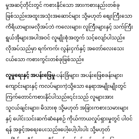
မှုအဆင့်တိုင်းတွင် ကစားနိုင်သော အားကစားနည်းတစ်ခု
ဖြစ်သည်။အထူးအသုံးအဆောင်များ သို့မဟုတ် စျေးကြီးသော
ကိရိယာများမလိုအပ်ဘဲ ကလေးများ၊ လူကြီးများနှင့် သက်ကြီး
ရွယ်အိုများအပါအဝင် လူမျိုးစုံအတွက် သင့်လျော်ပါသည်။
လိုအပ်သည်မှာ ရက်ကက်၊ လွန်းငှက်နှင့် အတော်လေးသေး
ငယ်သော ကစားကွင်းတစ်ခုဖြစ်သည်။
လူမှုရေးနှင့် အပန်းဖြေမှု-
ပန်းခြံများ၊ အပန်းဖြေစခန်းများ၊
ကျောင်းများနှင့် ကလပ်များကဲ့သို့သော နေရာအမျိုးမျိုးတွင်
ကြက်တောင်ကစားနိုင်ပါသည်။၎င်းသည် လူများအား
သူငယ်ချင်းများ၊ မိသားစု သို့မဟုတ် အခြားကစားသမားများ
နှင့် ပေါင်းသင်းဆက်ဆံနေစဉ် ကိုယ်ကာယလှုပ်ရှားမှုတွင် ပါဝင်
ရန် အခွင့်အရေးပေးသည်။ပေါ့ပေါ့ပါးပါး သို့မဟုတ်