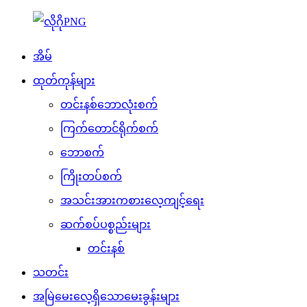
အိမ်
ထုတ်ကုန်များ
တင်းနစ်ဘောလုံးစက်
ကြက်တောင်ရိုက်စက်
ဘောစက်
ကြိုးတပ်စက်
အသင်းအားကစားလေ့ကျင့်ရေး
ဆက်စပ်ပစ္စည်းများ
တင်းနစ်
သတင်း
အမြဲမေးလေ့ရှိသောမေးခွန်းများ