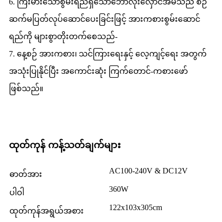
6. ကြီးမားသောစွမ်းရည်ရှိသောဘောလုံးလှောင်အိမ်သည် စဉ်
ဆက်မပြတ်လုပ်ဆောင်ပေးခြင်းဖြင့် အားကစားစွမ်းဆောင်
ရည်ကို များစွာတိုးတက်စေသည်-
7. နေ့စဉ် အားကစား၊ သင်ကြားရေးနှင့် လေ့ကျင့်ရေး အတွက်
အသုံးပြုနိုင်ပြီး အကောင်းဆုံး ကြက်တောင်-ကစားဖော်
ဖြစ်သည်။
ထုတ်ကုန် ကန့်သတ်ချက်များ
AC100-240V & DC12V
ဓာတ်အား
360W
ပါဝါ
122x103x305cm
ထုတ်ကုန်အရွယ်အစား