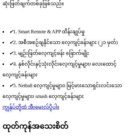
ဆုံးဖြတ်ချက်တစ်ခုဖြစ်သည်။
✔
1. Smart Remote & APP ထိန်းချုပ်မှု
✔
2. အစီအစဉ်ချနိုင်သော လေ့ကျင့်ခန်းများ (၂၁ မှတ်)
✔
3. မျဉ်းဖြတ်လေ့ကျင့်ခန်း ခြောက်မျိုး
✔
4. နှစ်လိုင်းနှင့်သုံးလိုင်းလေ့ကျင့်မှုများ၊ လေးထောင့်
လေ့ကျင့်ခန်းများ
✔
5. Netball လေ့ကျင့်မှုများ၊ မြင့်မားသောရှင်းလင်းသော
လေ့ကျင့်မှုများ၊ smash လေ့ကျင့်ခန်းများ
ကျွန်ုပ်တို့ထံ အီးမေးလ်ပို့ပါ။
ထုတ်ကုန်အသေးစိတ်