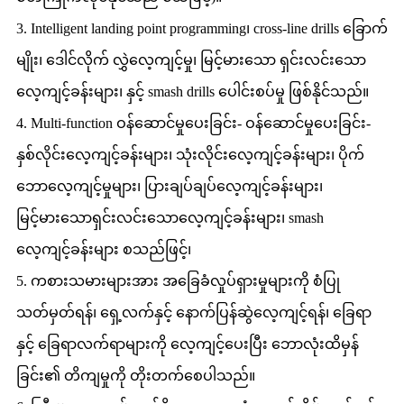
3. Intelligent landing point programming၊ cross-line drills ခြောက်
မျိုး၊ ဒေါင်လိုက် လွှဲလေ့ကျင့်မှု၊ မြင့်မားသော ရှင်းလင်းသော
လေ့ကျင့်ခန်းများ၊ နှင့် smash drills ပေါင်းစပ်မှု ဖြစ်နိုင်သည်။
4. Multi-function ဝန်ဆောင်မှုပေးခြင်း- ဝန်ဆောင်မှုပေးခြင်း-
နှစ်လိုင်းလေ့ကျင့်ခန်းများ၊ သုံးလိုင်းလေ့ကျင့်ခန်းများ၊ ပိုက်
ဘောလေ့ကျင့်မှုများ၊ ပြားချပ်ချပ်လေ့ကျင့်ခန်းများ၊
မြင့်မားသောရှင်းလင်းသောလေ့ကျင့်ခန်းများ၊ smash
လေ့ကျင့်ခန်းများ စသည်ဖြင့်၊
5. ကစားသမားများအား အခြေခံလှုပ်ရှားမှုများကို စံပြု
သတ်မှတ်ရန်၊ ရှေ့လက်နှင့် နောက်ပြန်ဆွဲလေ့ကျင့်ရန်၊ ခြေရာ
နှင့် ခြေရာလက်ရာများကို လေ့ကျင့်ပေးပြီး ဘောလုံးထိမှန်
ခြင်း၏ တိကျမှုကို တိုးတက်စေပါသည်။