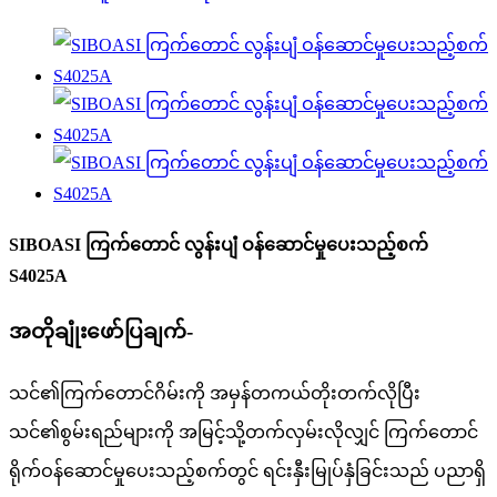
SIBOASI ကြက်တောင် လွန်းပျံ ဝန်ဆောင်မှုပေးသည့်စက်
S4025A
အတိုချုံးဖော်ပြချက်-
သင်၏ကြက်တောင်ဂိမ်းကို အမှန်တကယ်တိုးတက်လိုပြီး
သင်၏စွမ်းရည်များကို အမြင့်သို့တက်လှမ်းလိုလျှင် ကြက်တောင်
ရိုက်ဝန်ဆောင်မှုပေးသည့်စက်တွင် ရင်းနှီးမြုပ်နှံခြင်းသည် ပညာရှိ