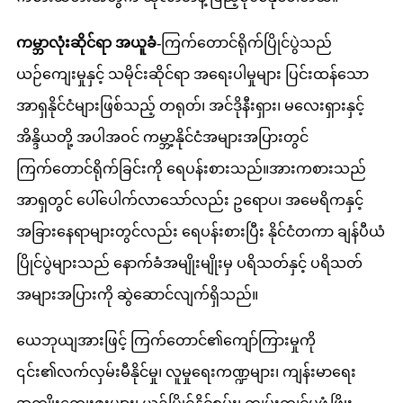
ကမ္ဘာလုံးဆိုင်ရာ အယူခံ-
ကြက်တောင်ရိုက်ပြိုင်ပွဲသည်
ယဉ်ကျေးမှုနှင့် သမိုင်းဆိုင်ရာ အရေးပါမှုများ ပြင်းထန်သော
အာရှနိုင်ငံများဖြစ်သည့် တရုတ်၊ အင်ဒိုနီးရှား၊ မလေးရှားနှင့်
အိန္ဒိယတို့ အပါအဝင် ကမ္ဘာ့နိုင်ငံအများအပြားတွင်
ကြက်တောင်ရိုက်ခြင်းကို ရေပန်းစားသည်။အားကစားသည်
အာရှတွင် ပေါ်ပေါက်လာသော်လည်း ဥရောပ၊ အမေရိကနှင့်
အခြားနေရာများတွင်လည်း ရေပန်းစားပြီး နိုင်ငံတကာ ချန်ပီယံ
ပြိုင်ပွဲများသည် နောက်ခံအမျိုးမျိုးမှ ပရိသတ်နှင့် ပရိသတ်
အများအပြားကို ဆွဲဆောင်လျက်ရှိသည်။
ယေဘုယျအားဖြင့် ကြက်တောင်၏ကျော်ကြားမှုကို
၎င်း၏လက်လှမ်းမီနိုင်မှု၊ လူမှုရေးကဏ္ဍများ၊ ကျန်းမာရေး