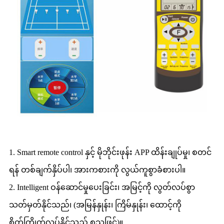
1. Smart remote control နှင့် မိုဘိုင်းဖုန်း APP ထိန်းချုပ်မှု၊ စတင်
ရန် တစ်ချက်နှိပ်ပါ၊ အားကစားကို လွယ်ကူစွာခံစားပါ။
2. Intelligent ဝန်ဆောင်မှုပေးခြင်း၊ အမြင့်ကို လွတ်လပ်စွာ
သတ်မှတ်နိုင်သည်၊ (အမြန်နှုန်း၊ ကြိမ်နှုန်း၊ ထောင့်ကို
စိတ်ကြိုက်လုပ်နိုင်သည် စသဖြင့်)။