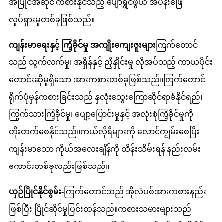
အပြိုင်အဆိုင် ကစားနိုင်သည့် ပျော်ရွှင်ဖွယ် အပန်းဖြေ
လှုပ်ရှားမှုတစ်ခုဖြစ်သည်။
ကျန်းမာရေးနှင့် ကြံ့ခိုင်မှု အကျိုးကျေးဇူးများ
ကြက်တောင်
သည် သွက်လက်မှု၊ အရှိန်နှင့် ညှိနှိုင်းမှု လိုအပ်သည့် ကာယပိုင်း
တောင်းဆိုမှုရှိသော အားကစားတစ်ခုဖြစ်သည်။ကြက်တောင်
ရိုက်ပုံမှန်ကစားခြင်းသည် နှလုံးသွေးကြောဆိုင်ရာခံနိုင်ရည်၊
ကြွက်သားကြံ့ခိုင်မှု၊ ပျော့ပြောင်းမှုနှင့် အလုံးစုံကြံ့ခိုင်မှုကို
တိုးတက်စေနိုင်သည်။ကယ်လိုရီများကို လောင်ကျွမ်းစေပြီး
ကျန်းမာသော ကိုယ်အလေးချိန်ကို ထိန်းသိမ်းရန် နည်းလမ်း
ကောင်းတစ်ခုလည်းဖြစ်သည်။
ယှဉ်ပြိုင်နိုင်စွမ်း-
ကြက်တောင်သည် အိုလံပစ်အားကစားနည်း
ဖြစ်ပြီး ပြိုင်ဆိုင်မှုပြင်းထန်သည်။ကစားသမားများသည်