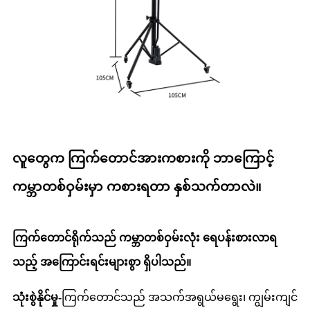
လူတွေက ကြက်တောင်အားကစားကို ဘာကြောင့်
ကမ္ဘာတစ်ဝှမ်းမှာ ကစားရတာ နှစ်သက်တာလဲ။
ကြက်တောင်ရိုက်သည် ကမ္ဘာတစ်ဝှမ်းလုံး ရေပန်းစားလာရ
သည့် အကြောင်းရင်းများစွာ ရှိပါသည်။
သုံးစွဲနိုင်မှု-
ကြက်တောင်သည် အသက်အရွယ်မရွေး၊ ကျွမ်းကျင်