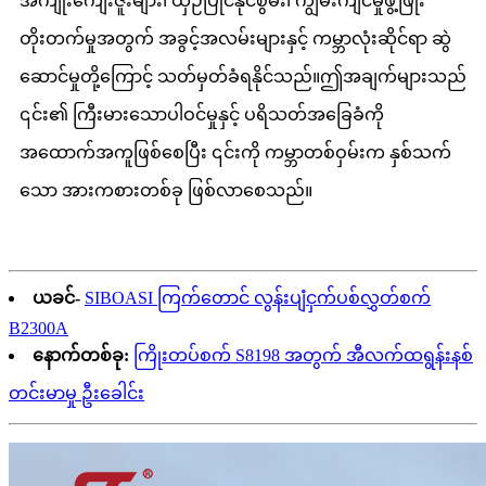
အကျိုးကျေးဇူးများ၊ ယှဉ်ပြိုင်နိုင်စွမ်း၊ ကျွမ်းကျင်မှုဖွံ့ဖြိုး
တိုးတက်မှုအတွက် အခွင့်အလမ်းများနှင့် ကမ္ဘာလုံးဆိုင်ရာ ဆွဲ
ဆောင်မှုတို့ကြောင့် သတ်မှတ်ခံရနိုင်သည်။ဤအချက်များသည်
၎င်း၏ ကြီးမားသောပါဝင်မှုနှင့် ပရိသတ်အခြေခံကို
အထောက်အကူဖြစ်စေပြီး ၎င်းကို ကမ္ဘာတစ်ဝှမ်းက နှစ်သက်
သော အားကစားတစ်ခု ဖြစ်လာစေသည်။
ယခင်-
SIBOASI ကြက်တောင် လွန်းပျံငှက်ပစ်လွှတ်စက်
B2300A
နောက်တစ်ခု:
ကြိုးတပ်စက် S8198 အတွက် အီလက်ထရွန်းနစ်
တင်းမာမှု ဦးခေါင်း