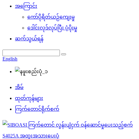
အကြောင်း
ကော်ပိုရိတ်ယဉ်ကျေးမှု
ဒေါင်းလုဒ်လုပ်ပြီး ပံ့ပိုးမှု
ဆက်သွယ်ရန်
English
အိမ်
ထုတ်ကုန်များ
ကြက်တောင်ရိုက်စက်