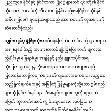
ပြည်တွင်း၊ နိုင်ငံနှင့် နိုင်ငံတကာ ပြိုင်ပွဲများတွင် ၎င်းတို့၏ နိုင်ငံ
သို့မဟုတ် ကလပ်ကို ကိုယ်စားပြုနိုင်သည်။အပြိုင်အဆိုင်နှင့်
အနိုင်ရခြင်း၏ ရင်ခုန်သံများသည် အားကစားကို လူအများကို
ဆွဲဆောင်ခဲ့သည်။
ကျွမ်းကျင်မှု ဖွံ့ဖြိုးတိုးတက်ရေး-
ကြက်တောင်သည် နည်းပညာ
အရ စိန်ခေါ်သည့် အားကစားတစ်မျိုးဖြစ်ပြီး လက်-မျက်လုံး
ညှိနှိုင်းမှု၊ ခြေရာခံမှု၊ အချိန်နှင့် နည်းဗျူဟာပိုင်းအရ
ဆုံးဖြတ်ချက်ချရန် လိုအပ်သည်။ကစားသမားများသည်
ပြင်းထန်သောရိုက်ချက်များ၊ တိကျသောအစက်များ၊ လှည့်စား
သည့်ရိုက်ချက်များနှင့် အမြန်တုံ့ပြန်မှုများကဲ့သို့သော စွမ်းရည်
များကို မြှင့်တင်ရပါမည်။ဒီအရည်အချင်းတွေကို စဉ်ဆက်
မပြတ် တိုးတက်အောင် ကျွမ်းကျင်အောင် လုပ်ခြင်းက
ကစားသမားအတွက် ဆုလာဘ်နဲ့ ပြည့်စုံစေနိုင်ပါတယ်။