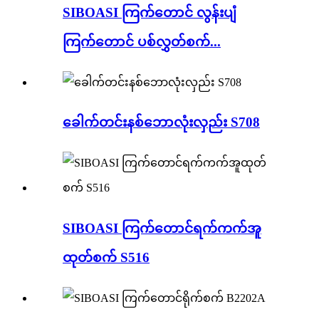
SIBOASI ကြက်တောင် လွန်းပျံ
ကြက်တောင် ပစ်လွှတ်စက်...
ခေါက်တင်းနစ်ဘောလုံးလှည်း S708
SIBOASI ကြက်တောင်ရက်ကက်အူ
ထုတ်စက် S516