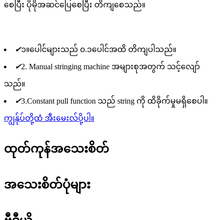
စေပြီး ပိုမိုအဆင်ပြေစေပြီး တိကျစေသည်။
✔
၁။ပေါင်များသည် ၀.၁ပေါင်အထိ တိကျပါသည်။
✔
2. Manual stringing machine အများစုအတွက် သင့်လျော်
သည်။
✔
3.Constant pull function သည် string ကို ထိခိုက်မှုမရှိစေပါ။
ကျွန်ုပ်တို့ထံ အီးမေးလ်ပို့ပါ။
ထုတ်ကုန်အသေးစိတ်
အသေးစိတ်ပုံများ