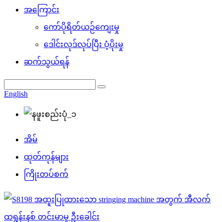
အကြောင်း
ကော်ပိုရိတ်ယဉ်ကျေးမှု
ဒေါင်းလုဒ်လုပ်ပြီး ပံ့ပိုးမှု
ဆက်သွယ်ရန်
English
အိမ်
ထုတ်ကုန်များ
ကြိုးတပ်စက်