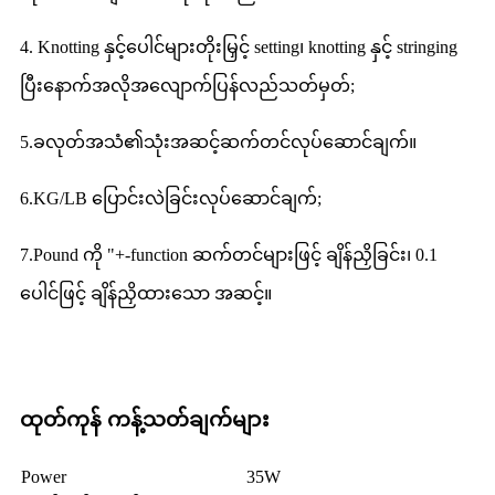
4. Knotting နှင့်ပေါင်များတိုးမြှင့် setting၊ knotting နှင့် stringing
ပြီးနောက်အလိုအလျောက်ပြန်လည်သတ်မှတ်;
5.ခလုတ်အသံ၏သုံးအဆင့်ဆက်တင်လုပ်ဆောင်ချက်။
6.KG/LB ပြောင်းလဲခြင်းလုပ်ဆောင်ချက်;
7.Pound ကို "+-function ဆက်တင်များဖြင့် ချိန်ညှိခြင်း၊ 0.1
ပေါင်ဖြင့် ချိန်ညှိထားသော အဆင့်။
ထုတ်ကုန် ကန့်သတ်ချက်များ
P
ower
35W