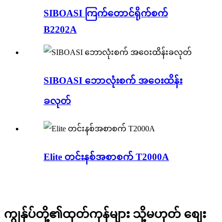
SIBOASI ကြက်တောင်ရိုက်စက်
B2202A
SIBOASI ဘောလုံးစက် အဝေးထိန်း
ခလုတ်
Elite တင်းနစ်အစာစက် T2000A
ကျွန်ုပ်တို့၏ထုတ်ကုန်များ သို့မဟုတ် စျေး