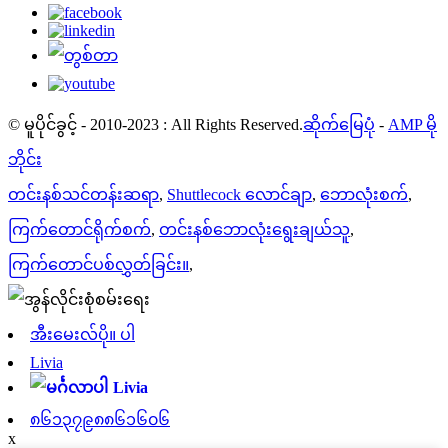
© မူပိုင်ခွင့် - 2010-2023 : All Rights Reserved.
ဆိုက်မြေပုံ
-
AMP မို
ဘိုင်း
တင်းနစ်သင်တန်းဆရာ
,
Shuttlecock လောင်ချာ
,
ဘောလုံးစက်
,
ကြက်တောင်ရိုက်စက်
,
တင်းနစ်ဘောလုံးရွေးချယ်သူ
,
ကြက်တောင်ပစ်လွှတ်ခြင်း။
,
အီးမေးလ်ပို။ ပါ
Livia
Livia
၈၆၁၃၇၉၈၈၆၁၆၀၆
x