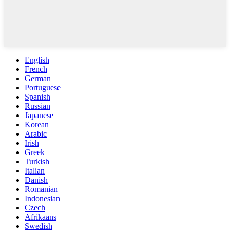
English
French
German
Portuguese
Spanish
Russian
Japanese
Korean
Arabic
Irish
Greek
Turkish
Italian
Danish
Romanian
Indonesian
Czech
Afrikaans
Swedish