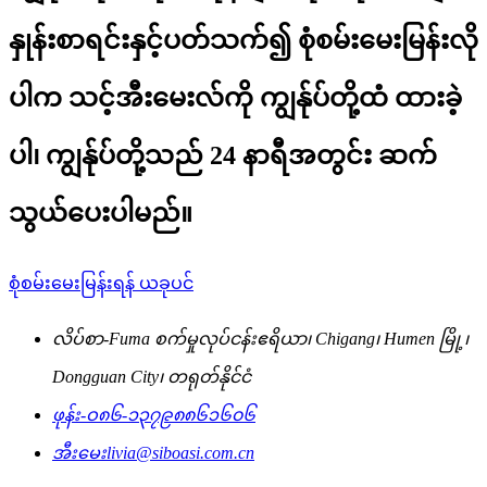
နှုန်းစာရင်းနှင့်ပတ်သက်၍ စုံစမ်းမေးမြန်းလို
ပါက သင့်အီးမေးလ်ကို ကျွန်ုပ်တို့ထံ ထားခဲ့
ပါ၊ ကျွန်ုပ်တို့သည် 24 နာရီအတွင်း ဆက်
သွယ်ပေးပါမည်။
စုံစမ်းမေးမြန်းရန် ယခုပင်
လိပ်စာ-
Fuma စက်မှုလုပ်ငန်းဧရိယာ၊ Chigang၊ Humen မြို့၊
Dongguan City၊ တရုတ်နိုင်ငံ
ဖုန်း-
ဝ၈၆-၁၃၇၉၈၈၆၁၆၀၆
အီးမေး
livia@siboasi.com.cn