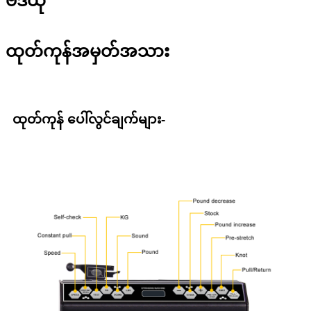
ဗီဒီယို
ထုတ်ကုန်အမှတ်အသား
ထုတ်ကုန် ပေါ်လွင်ချက်များ-