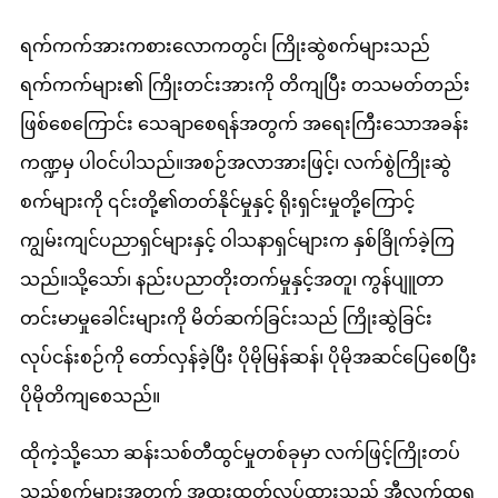
ရက်ကက်အားကစားလောကတွင်၊ ကြိုးဆွဲစက်များသည်
ရက်ကက်များ၏ ကြိုးတင်းအားကို တိကျပြီး တသမတ်တည်း
ဖြစ်စေကြောင်း သေချာစေရန်အတွက် အရေးကြီးသောအခန်း
ကဏ္ဍမှ ပါဝင်ပါသည်။အစဉ်အလာအားဖြင့်၊ လက်စွဲကြိုးဆွဲ
စက်များကို ၎င်းတို့၏တတ်နိုင်မှုနှင့် ရိုးရှင်းမှုတို့ကြောင့်
ကျွမ်းကျင်ပညာရှင်များနှင့် ဝါသနာရှင်များက နှစ်ခြိုက်ခဲ့ကြ
သည်။သို့သော်၊ နည်းပညာတိုးတက်မှုနှင့်အတူ၊ ကွန်ပျူတာ
တင်းမာမှုခေါင်းများကို မိတ်ဆက်ခြင်းသည် ကြိုးဆွဲခြင်း
လုပ်ငန်းစဉ်ကို တော်လှန်ခဲ့ပြီး ပိုမိုမြန်ဆန်၊ ပိုမိုအဆင်ပြေစေပြီး
ပိုမိုတိကျစေသည်။
ထိုကဲ့သို့သော ဆန်းသစ်တီထွင်မှုတစ်ခုမှာ လက်ဖြင့်ကြိုးတပ်
သည့်စက်များအတွက် အထူးထုတ်လုပ်ထားသည့် အီလက်ထရွ