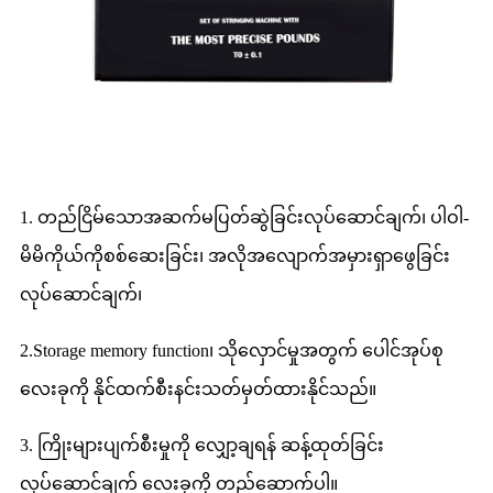
1. တည်ငြိမ်သောအဆက်မပြတ်ဆွဲခြင်းလုပ်ဆောင်ချက်၊ ပါဝါ-
မိမိကိုယ်ကိုစစ်ဆေးခြင်း၊ အလိုအလျောက်အမှားရှာဖွေခြင်း
လုပ်ဆောင်ချက်၊
2.Storage memory function၊ သိုလှောင်မှုအတွက် ပေါင်အုပ်စု
လေးခုကို နိုင်ထက်စီးနင်းသတ်မှတ်ထားနိုင်သည်။
3. ကြိုးများပျက်စီးမှုကို လျှော့ချရန် ဆန့်ထုတ်ခြင်း
လုပ်ဆောင်ချက် လေးခုကို တည်ဆောက်ပါ။