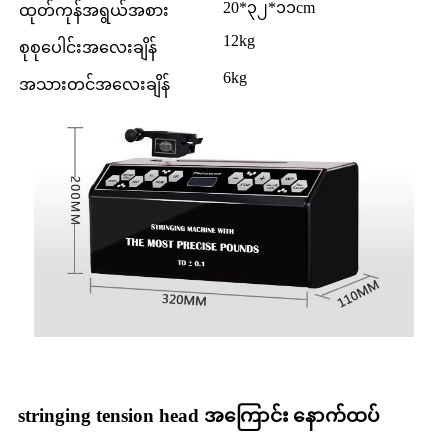
20
*
၃၂*၁၁
cm
ထုတ်ကုန်အရွယ်အစား
12
kg
စုစုပေါင်းအလေးချိန်
6
kg
အသားတင်အလေးချိန်
stringing tension head အကြောင်း နောက်ထပ်