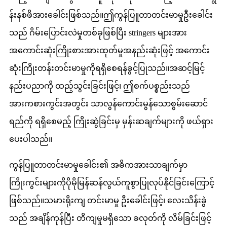
န်းနစ်ဖိအားခေါင်းဖြစ်သည်။ဤကွန်ပြူတာတင်းမာမှုဦးခေါင်း
သည် ဂိမ်းပြောင်းလဲမှုတစ်ခုဖြစ်ပြီး stringers များအား
အကောင်းဆုံးကြိုးစားအားထုတ်မှုအနည်းဆုံးဖြင့် အကောင်း
ဆုံးကြိုးတန်းတင်းမာမှုကိုရရှိစေရန်ခွင့်ပြုသည်။အဆင့်မြင့်
နည်းပညာကို ထည့်သွင်းခြင်းဖြင့်၊ ဤစက်ပစ္စည်းသည်
အားကစားကွင်းအတွင်း သာလွန်ကောင်းမွန်သောစွမ်းဆောင်
ရည်ကို ရရှိစေမည့် ကြိုးဆွဲခြင်းမှ မှန်းဆချက်များကို ဖယ်ရှား
ပေးပါသည်။
ကွန်ပြူတာတင်းမာမှုခေါင်း၏ အဓိကအားသာချက်မှာ
ကြိုးကွင်းများကိုပိုမိုမြန်ဆန်လွယ်ကူစွာပြုလုပ်နိုင်ခြင်းကြောင့်
ဖြစ်သည်။သမားရိုးကျ တင်းမာမှု ဦးခေါင်းဖြင့်၊ လေးသိန်းခွဲ
သည် အချိန်ကုန်ပြီး တိကျမှုမရှိသော ခလုတ်ကို လိမ်ခြင်းဖြင့်