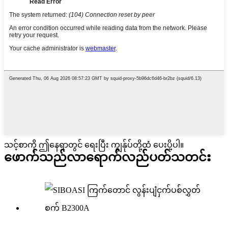
သင့်စာကို ဤနေရာတွင် ရေးပြီး ကျွန်ုပ်တို့ထံ ပေးပို့ပါ။
ဖောက်သည်လာရောက်လည်ပတ်သတင်း