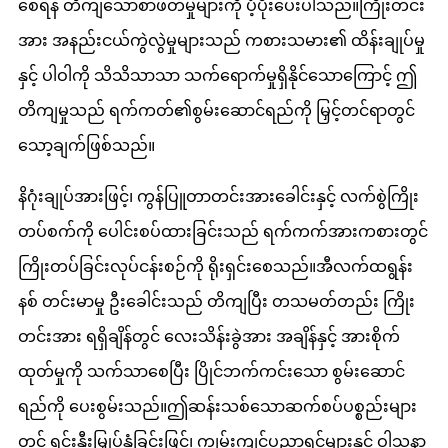
စေရန် တိကျသောစာဖတ်မှုများကို ပံ့ပိုးပေးပါသည်။ကြိုးတင်း
အား အနည်းငယ်ကွဲလွဲမှုများသည် ကစားသမား၏ ထိန်းချုပ်မှု
နှင့် ပါဝါကို သိသိသာသာ သက်ရောက်မှုရှိနိုင်သောကြောင့် ဤ
တိကျမှုသည် ရက်ကတ်၏စွမ်းဆောင်ရည်ကို မြှင့်တင်ရာတွင်
သော့ချက်ဖြစ်သည်။
နိဂုံးချုပ်အားဖြင့်၊ ကွန်ပြူတာတင်းအားခေါင်းနှင့် လက်စွဲကြိုး
တပ်စက်ကို ပေါင်းစပ်ထားခြင်းသည် ရက်ကက်အားကစားတွင်
ကြိုးတပ်ခြင်းလုပ်ငန်းစဉ်ကို ရိုးရှင်းစေသည်။အီလက်ထရွန်း
နစ် တင်းမာမှု ဦးခေါင်းသည် တိကျပြီး တသမတ်တည်း ကြိုး
တင်းအား ရရှိချိန်တွင် လေးသိန်းခွဲအား အချိန်နှင့် အားစိုက်
ထုတ်မှုကို သက်သာစေပြီး ပြိုင်ဘက်ကင်းသော စွမ်းဆောင်
ရည်ကို ပေးစွမ်းသည်။ဤဆန်းသစ်သောဆက်စပ်ပစ္စည်းများ
တွင် ရင်းနှီးမြှုပ်နှံခြင်းဖြင့်၊ ကျွမ်းကျင်ပညာရှင်များနှင့် ဝါသနာ