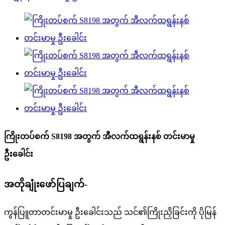
ကြိုးတပ်စက် S8198 အတွက် အီလက်ထရွန်းနစ် တင်းမာမှု
ဦးခေါင်း
အတိုချုံးဖော်ပြချက်-
ကွန်ပြူတာတင်းမာမှု ဦးခေါင်းသည် သင်၏ကြိုးညှိခြင်းကို ပိုမြန်