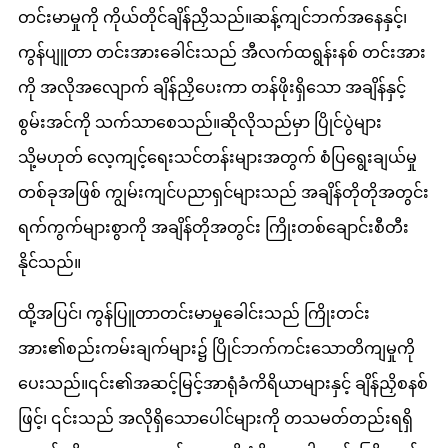
တင်းမာမှုကို ကိုယ်တိုင်ချိန်ညှိသည်။ဆန့်ကျင်ဘက်အနေနှင့်၊
ကွန်ပျူတာ တင်းအားခေါင်းသည် အီလက်ထရွန်းနစ် တင်းအား
ကို အလိုအလျောက် ချိန်ညှိပေးကာ တန်ဖိုးရှိသော အချိန်နှင့်
စွမ်းအင်ကို သက်သာစေသည်။ဆိုလိုသည်မှာ ပြိုင်ပွဲများ
သို့မဟုတ် လေ့ကျင့်ရေးသင်တန်းများအတွက် စံပြရွေးချယ်မှု
တစ်ခုအဖြစ် ကျွမ်းကျင်ပညာရှင်များသည် အချိန်တိုတိုအတွင်း
ရက်ကွက်များစွာကို အချိန်တိုအတွင်း ကြိုးတစ်ချောင်းစီတီး
နိုင်သည်။
ထို့အပြင်၊ ကွန်ပြူတာတင်းမာမှုခေါင်းသည် ကြိုးတင်း
အား၏စည်းကမ်းချက်များ၌ ပြိုင်ဘက်ကင်းသောတိကျမှုကို
ပေးသည်။၎င်း၏အဆင့်မြင့်အာရုံခံကိရိယာများနှင့် ချိန်ညှိစနစ်
ဖြင့်၊ ၎င်းသည် အလိုရှိသောပေါင်များကို တသမတ်တည်းရရှိ