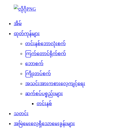
အိမ်
ထုတ်ကုန်များ
တင်းနစ်ဘောလုံးစက်
ကြက်တောင်ရိုက်စက်
ဘောစက်
ကြိုးတပ်စက်
အသင်းအားကစားလေ့ကျင့်ရေး
ဆက်စပ်ပစ္စည်းများ
တင်းနစ်
သတင်း
အမြဲမေးလေ့ရှိသောမေးခွန်းများ