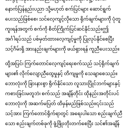
နောက်ပြန်နည်းပညာ သို့မဟုတ် စက်ပြင်များ ဆောင်ရွက်
ပေးသည်ဖြစ်စေ၊ သင်လေ့ကျင့်လိုသော ရိုက်ချက်များကို ပုံတူ
ကူးရန်အတွက် စက်ကို စိတ်ကြိုက်ပြင်ဆင်နိုင်သည်။ဤ
အင်္ဂါရပ်သည် ပစ်မှတ်ထားလေ့ကျင့်မှုကို ပြုလုပ်နိုင်စေပြီး
သင့်ဂိမ်းရှိ အားနည်းချက်များကို ဖယ်ရှားရန် ကူညီပေးသည်။
ထို့အပြင်၊ ကြက်တောင်လေ့ကျင့်ရေးစက်သည် သင့်ရိုက်ချက်
များ၏ လိုက်လျောညီထွေမှုနှင့် တိကျမှုကို သေချာစေသည်။
ဘောလုံးကို ခြားနားစွာ ရိုက်နိုင်သော လူသားပြိုင်ဘက်များနှင့်
ကစားခြင်းမတူဘဲ၊ စက်သည် အချိန်တိုင်း ထိုနည်းအတိုင်းပင်
ဘောလုံးကို အဆက်မပြတ် ထိမှန်မည်ဖြစ်သည်။၎င်းသည်
သင့်အား ကြက်တောင်ရိုက်ရာတွင် အရေးပါသော စည်းချက်ညီ
သော စည်းချက်တစ်ခုကို ဖွံ့ဖြိုးတိုးတက်စေပြီး သင်၏အချိန်