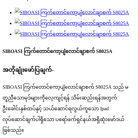
SIBOASI ကြက်တောင်ကော့ပျံလောင်ချာစက် S8025A
အတိုချုံးဖော်ပြချက်-
SIBOASI ကြက်တောင်ကော့ပျံလောင်ချာစက် S8025A သည် မ
တူညီသောမုဒ်များကိုလေ့ကျင့်ရန် သိမ်းဆည်းရန်အတွက်
ဦးခေါင်းနှစ်ထပ်နှင့် သယ်ဆောင်ရလွယ်ကူသော Ipad
လုပ်ဆောင်ချက်ပါရှိသော ပရော်ဖက်ရှင်နယ်အရှိဆုံးမော်ဒယ်
ဖြစ်သည်။