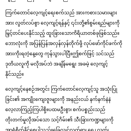
ကြက်တောင်လေ့ကျင့်ရေးစက်သည် အားကစားသမားများ
အား လွတ်လပ်စွာ လေ့ကျင့်ရန်နှင့် ၎င်းတို့၏စွမ်းရည်များကို
မြှင့်တင်ပေးနိုင်သည့် ထူးခြားသောကိရိယာတစ်ခုဖြစ်သည်။
ဘောလုံးကို အပြန်ပြန်အလှန်လှန်တိုက်ဖို့ လုပ်ဖော်ကိုင်ဖက်ကို
အားကိုးရတဲ့နေ့တွေ ကုန်သွားပါပြီ။ဤစက်ဖြင့် သင်သည်
ဒုတိယလူကို မလိုအပ်ဘဲ အချိန်မရွေး အခမဲ့ လေ့ကျင့်
နိုင်သည်။
လေ့ကျင့်နေစဉ်အတွင်း ကြက်တောင်လေ့ကျင့်သူ အသုံးပြု
ခြင်း၏ အကျိုးကျေးဇူးများကို အနည်းငယ် နက်နက်နဲနဲ
လေ့လာကြည့်ကြပါစို့။ပထမဦးစွာ၊ စက်ပစ္စည်းသည်
တိုးတက်မှုလိုအပ်သော သင့်ဂိမ်း၏ သီးခြားကဏ္ဍများကို
အာရုံစိုက်နိုင်စေပါသည်။ခြေလျင်လက်ရာ၊ ရှေ့၊ လက်၊