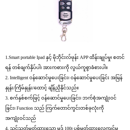
1.Smart portable Ipad နှင့် မိုဘိုင်းလ်ဖုန်း APP ထိန်းချုပ်မှု၊ စတင်
ရန် တစ်ချက်နှိပ်ပါ၊ အားကစားကို လွယ်ကူစွာခံစားပါ။
2. Intelligent ဝန်ဆောင်မှုပေးခြင်း၊ ဝန်ဆောင်မှုပေးခြင်း အမြန်
နှုန်း/ကြိမ်နှုန်း/ထောင့် ချိန်ညှိနိုင်သည်။
3. စက်နှစ်စက်ဖြင့် ဝန်ဆောင်မှုပေးခြင်း၊ ဘက်စုံအကျုံးဝင်
ခြင်း၊ Function သည် ကြက်တောင်ကွင်းတစ်ခုလုံးကို
အကျုံးဝင်သည်
4. သင်သတ်မှတ်ထားသော မုဒ် 100၊ ပစ်မှတ်ထားလေ့ကျင့်မှု