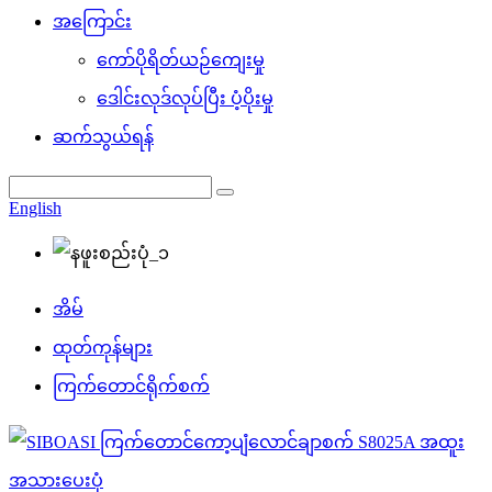
အကြောင်း
ကော်ပိုရိတ်ယဉ်ကျေးမှု
ဒေါင်းလုဒ်လုပ်ပြီး ပံ့ပိုးမှု
ဆက်သွယ်ရန်
English
အိမ်
ထုတ်ကုန်များ
ကြက်တောင်ရိုက်စက်