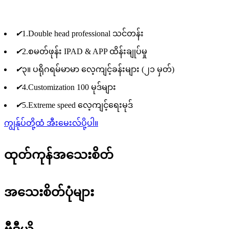
✔
1.Double head professional သင်တန်း
✔
2.စမတ်ဖုန်း IPAD & APP ထိန်းချုပ်မှု
✔
၃။ ပရိုဂရမ်မာမာ လေ့ကျင့်ခန်းများ (၂၁ မှတ်)
✔
4.Customization 100 မုဒ်များ
✔
5.Extreme speed လေ့ကျင့်ရေးမုဒ်
ကျွန်ုပ်တို့ထံ အီးမေးလ်ပို့ပါ။
ထုတ်ကုန်အသေးစိတ်
အသေးစိတ်ပုံများ