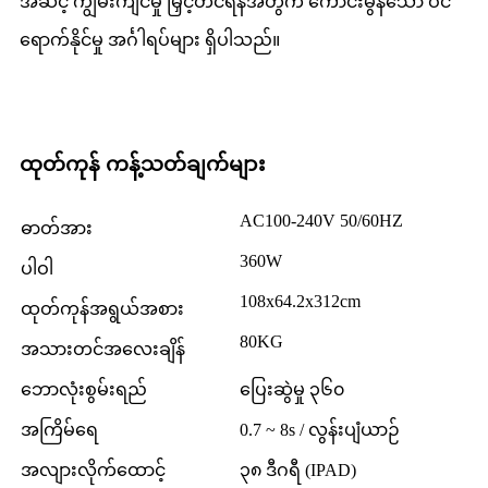
အဆင့် ကျွမ်းကျင်မှု မြှင့်တင်ရန်အတွက် ကောင်းမွန်သော ဝင်
ရောက်နိုင်မှု အင်္ဂါရပ်များ ရှိပါသည်။
ထုတ်ကုန် ကန့်သတ်ချက်များ
AC100-240V 50/60HZ
ဓာတ်အား
360W
ပါဝါ
108x64.2x312cm
ထုတ်ကုန်အရွယ်အစား
80KG
အသားတင်အလေးချိန်
ဘောလုံးစွမ်းရည်
ပြေးဆွဲမှု ၃၆၀
အကြိမ်ရေ
0.7 ~ 8s / လွန်းပျံယာဉ်
အလျားလိုက်ထောင့်
၃၈ ဒီဂရီ (IPAD)