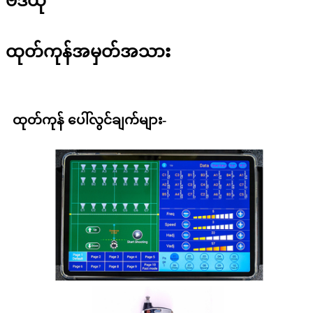
ဗီဒီယို
ထုတ်ကုန်အမှတ်အသား
ထုတ်ကုန် ပေါ်လွင်ချက်များ-