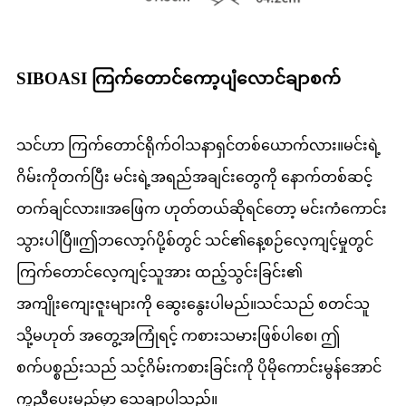
SIBOASI ကြက်တောင်ကော့ပျံလောင်ချာစက်
သင်ဟာ ကြက်တောင်ရိုက်ဝါသနာရှင်တစ်ယောက်လား။မင်းရဲ့
ဂိမ်းကိုတက်ပြီး မင်းရဲ့အရည်အချင်းတွေကို နောက်တစ်ဆင့်
တက်ချင်လား။အဖြေက ဟုတ်တယ်ဆိုရင်တော့ မင်းကံကောင်း
သွားပါပြီ။ဤဘလော့ဂ်ပို့စ်တွင် သင်၏နေ့စဉ်လေ့ကျင့်မှုတွင်
ကြက်တောင်လေ့ကျင့်သူအား ထည့်သွင်းခြင်း၏
အကျိုးကျေးဇူးများကို ဆွေးနွေးပါမည်။သင်သည် စတင်သူ
သို့မဟုတ် အတွေ့အကြုံရင့် ကစားသမားဖြစ်ပါစေ၊ ဤ
စက်ပစ္စည်းသည် သင့်ဂိမ်းကစားခြင်းကို ပိုမိုကောင်းမွန်အောင်
ကူညီပေးမည်မှာ သေချာပါသည်။