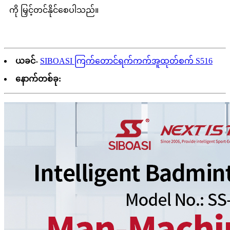
ကို မြှင့်တင်နိုင်စေပါသည်။
ယခင်-
SIBOASI ကြက်တောင်ရက်ကက်အူထုတ်စက် S516
နောက်တစ်ခု: