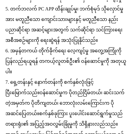
5. တက်ဘလက် PC APP ထိန်းချုပ်မှု၊ ဘက်စုံမုဒ် သိုလှောင်မှု
အား မတူညီသော ကျောင်းသားများနှင့် မတူညီသော နည်း
ပညာဆိုင်ရာ အဆင့်များအတွက် သက်ဆိုင်ရာ သင်ကြားရေး
အစီအစဉ်များကို ရေးဆွဲရန် အသုံးပြုနိုင်သည်။
6. အမှန်တကယ် တိုက်ခိုက်ရေး လေ့ကျင့်မှု အတွေ့အကြုံကို
ပြန်လည်ရယူရန် တကယ့်လူတစ်ဦး၏ ဝန်ဆောင်မှုကို အတုယူ
ပါ။
7. ရှေ့တန်းနှင့် နောက်တန်းကို စက်နှစ်လုံးဖြင့်
ပြီးမြောက်သည်။ဝန်ဆောင်မှုက ပိုတည်ငြိမ်တယ်၊ ဆင်းသက်
တဲ့အမှတ်က ပိုတိကျတယ်၊ ဘောလုံးလမ်းကြောင်းက ပို
အဆင်ပြေတယ်။စက်နှစ်ခုကြား ပူးပေါင်းဆောင်ရွက်မှုသည်
တရားရုံး၏ အပြည့်အဝလွှမ်းခြုံမှုကို သိရှိနားလည်သည်။