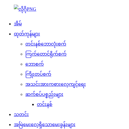
အိမ်
ထုတ်ကုန်များ
တင်းနစ်ဘောလုံးစက်
ကြက်တောင်ရိုက်စက်
ဘောစက်
ကြိုးတပ်စက်
အသင်းအားကစားလေ့ကျင့်ရေး
ဆက်စပ်ပစ္စည်းများ
တင်းနစ်
သတင်း
အမြဲမေးလေ့ရှိသောမေးခွန်းများ