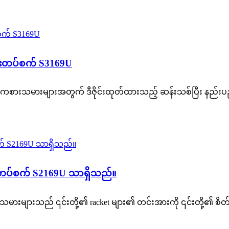
းတပ်စက် S3169U
်ကစားသမားများအတွက် ဒီဇိုင်းထုတ်ထားသည့် ဆန်းသစ်ပြီး နည်း
းတပ်စက် S2169U သာရှိသည်။
များသည် ၎င်းတို့၏ racket များ၏ တင်းအားကို ၎င်းတို့၏ စိတ်ကြိုက်ပုံ