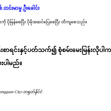
တင်းမာမှု ဦးခေါင်း
ကို ပိုမြန်စေပြီး ပိုမိုအဆင်ပြေစေပြီး တိကျစေသည်။
န်းစာရင်းနှင့်ပတ်သက်၍ စုံစမ်းမေးမြန်းလိုပါက 
ေးပါမည်။
ngguan City၊ တရုတ်နိုင်ငံ