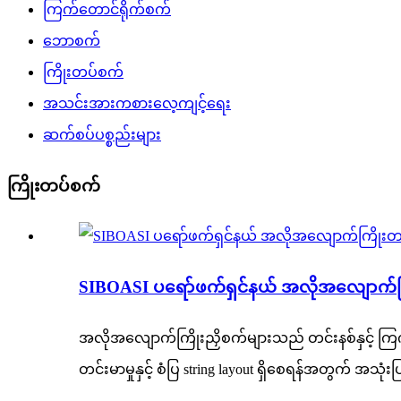
ကြက်တောင်ရိုက်စက်
ဘောစက်
ကြိုးတပ်စက်
အသင်းအားကစားလေ့ကျင့်ရေး
ဆက်စပ်ပစ္စည်းများ
ကြိုးတပ်စက်
SIBOASI ပရော်ဖက်ရှင်နယ် အလိုအလျောက်က
အလိုအလျောက်ကြိုးညှိစက်များသည် တင်းနစ်နှင့် 
တင်းမာမှုနှင့် စံပြ string layout ရှိစေရန်အတွက် အသု