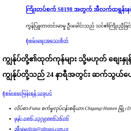
ကြိုးတပ်စက် S8198 အတွက် အီလက်ထရွန်းနစ် 
ကွန်ပြူတာတင်းမာမှု ဦးခေါင်းသည် သင်၏ကြိုးညှိခြင်း
စုံစမ်းရေး
အသေးစိတ်
ကျွန်ုပ်တို့၏ထုတ်ကုန်များ သို့မဟုတ် စျေးနှု
ကျွန်ုပ်တို့သည် 24 နာရီအတွင်း ဆက်သွယ်ပ
စုံစမ်းမေးမြန်းရန် ယခုပင်
လိပ်စာ-
Fuma စက်မှုလုပ်ငန်းဧရိယာ၊ Chigang၊ Humen မြို့၊ Do
ဖုန်း-
ဝ၈၆-၁၃၇၉၈၈၆၁၆၀၆
အီးမေး
livia@siboasi.com.cn