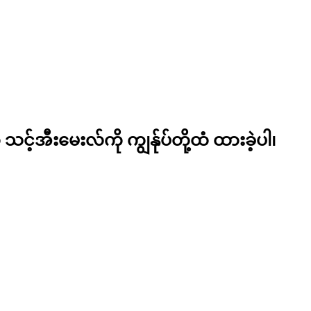
သင့်အီးမေးလ်ကို ကျွန်ုပ်တို့ထံ ထားခဲ့ပါ၊