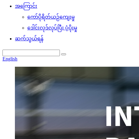
အကြောင်း
ကော်ပိုရိတ်ယဉ်ကျေးမှု
ဒေါင်းလုဒ်လုပ်ပြီး ပံ့ပိုးမှု
ဆက်သွယ်ရန်
English