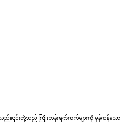
်။၎င်းတို့သည် ကြိုးတန်းရက်ကက်များကို မှန်ကန်သော