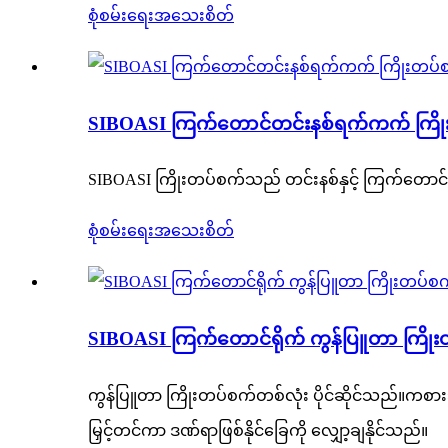
စုံစမ်းရေး
အသေးစိတ်
SIBOASI ကြက်တောင်တင်းနစ်ရက်ကက် ကြို
SIBOASI ကြိုးတပ်စက်သည် တင်းနစ်နှင့် ကြက်တောင
စုံစမ်းရေး
အသေးစိတ်
SIBOASI ကြက်တောင်ရိုက် ကွန်ပြူတာ ကြို
ကွန်ပြူတာ ကြိုးတပ်စက်တစ်လုံး ပိုင်ဆိုင်သည်။ကစားသမား
မြှင့်တင်ကာ ဒဏ်ရာဖြစ်နိုင်ခြေကို လျှော့ချနိုင်သည်။