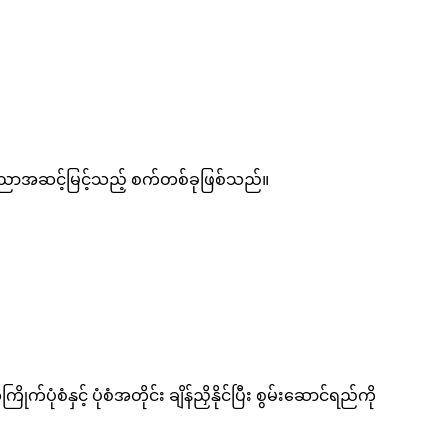
ပညာအဆင့်မြင့်သည့် စက်တစ်ခုဖြစ်သည်။
စံနှင့် ပုံစံအတိုင်း ချိန်ညှိနိုင်ပြီး စွမ်းဆောင်ရည်ကို