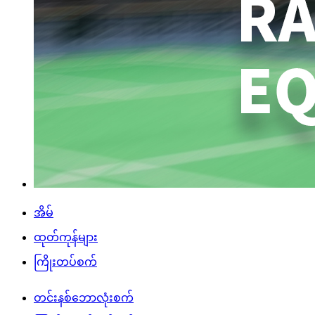
အိမ်
ထုတ်ကုန်များ
ကြိုးတပ်စက်
တင်းနစ်ဘောလုံးစက်