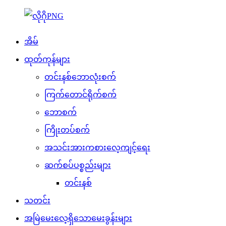
အိမ်
ထုတ်ကုန်များ
တင်းနစ်ဘောလုံးစက်
ကြက်တောင်ရိုက်စက်
ဘောစက်
ကြိုးတပ်စက်
အသင်းအားကစားလေ့ကျင့်ရေး
ဆက်စပ်ပစ္စည်းများ
တင်းနစ်
သတင်း
အမြဲမေးလေ့ရှိသောမေးခွန်းများ