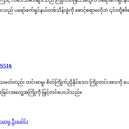
ာကြောင့် ကစားသမားများသည် ကြိုးတပ်ခြင်းအတွက် ပရော်ဖက်ရှင်
ျားသည် ပရော်ဖက်ရှင်နယ်တစ်သိန်းခွဲကို စောင့်စရာမလိုဘဲ ၎င်းတို့၏
S516
်း တင်းမာမှု၊ စိတ်ကြိုက်ညှိနိုင်သော ကြိုးတင်းအားကို ပေ
ခြင်းအတွေ့အကြုံကို မြှင့်တင်ပေးပါသည်။