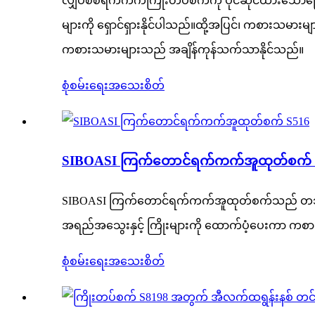
လျှပ်စစ်ရက်ကက်ကြိုးတပ်စက်ကို ပိုင်ဆိုင်ထားသေ
များကို ရှောင်ရှားနိုင်ပါသည်။ထို့အပြင်၊ ကစားသမားမ
ကစားသမားများသည် အချိန်ကုန်သက်သာနိုင်သည်။
စုံစမ်းရေး
အသေးစိတ်
SIBOASI ကြက်တောင်ရက်ကက်အူထုတ်စက် 
SIBOASI ကြက်တောင်ရက်ကက်အူထုတ်စက်သည် တသမတ်တည
အရည်အသွေးနှင့် ကြိုးများကို ထောက်ပံ့ပေးကာ ကစား
စုံစမ်းရေး
အသေးစိတ်