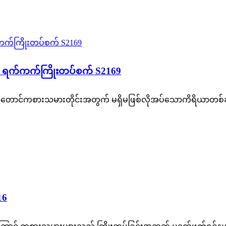
 ရက်ကက်ကြိုးတပ်စက် S2169
ောင်ကစားသမားတိုင်းအတွက် မရှိမဖြစ်လိုအပ်သောကိရိယာတစ်ခ
16