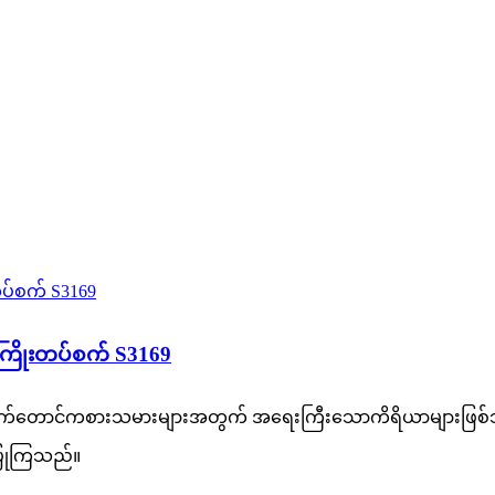
ြိုးတပ်စက် S3169
ကြက်တောင်ကစားသမားများအတွက် အရေးကြီးသောကိရိယာများဖြစ်သည
ံးပြုကြသည်။