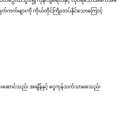
နယ်တစ်ဦးထံသွား၍ ကုန်ကျစရိတ်နှင့် လုပ်ရသောအခက်အခဲ
ရက်ကက်များကို ကိုယ်တိုင်ကြိုးတပ်နိုင်သောကြောင့်
းဆောင်သည်၊ အချိန်နှင့် ငွေကုန်သက်သာစေသည်၊