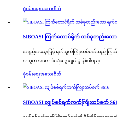
စုံစမ်းရေး
အသေးစိတ်
SIBOASI ကြက်တောင်ရိုက် တစ်ခုတည်းသော
အရည်အသွေးမြင့် ရက်ကွက်ကြိုးတပ်စက်သည် ကြက်တ
အတွက် အကောင်းဆုံးရွေးချယ်မှုဖြစ်ပါမည်။
စုံစမ်းရေး
အသေးစိတ်
SIBOASI လျှပ်စစ်ရက်ကက်ကြိုးတပ်စက် S6