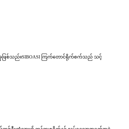
ုဖြစ်သည်။SIBOASI ကြက်တောင်ရိုက်စက်သည် သင့်