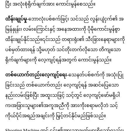
ပြီး အလုံးစုံရိုက်ချက်အား ကောင်းမွန်စေသည်။
ထိန်းချုပ်မှု-
ဘောလုံးပစ်စက်ဖြင့်၊ သင်သည် လွန်းပျံငှက်၏ အ
မြန်နှုန်း၊ လမ်းကြောင်းနှင့် အနေအထားကို ပိုမိုကောင်းမွန်စွာ
ထိန်းချုပ်နိုင်သည်။၎င်းသည် တရားရုံး၏ သီးခြားနေရာများကို
ပစ်မှတ်ထားရန် သို့မဟုတ် သင်တိုးတက်လိုသော တိကျသော
ရိုက်ချက်များကို လေ့ကျင့်ရန်အတွက် ကောင်းမွန်သည်။
တစ်ယောက်တည်းလေ့ကျင့်ရေး-
သေနတ်ပစ်စက်ကို အသုံးပြု
ခြင်းသည် တစ်ယောက်တည်း လေ့ကျင့်ရန် အဆင်ပြေသော
နည်းလမ်းဖြစ်ပြီး အထူးသဖြင့် သင့်တွင် လေ့ကျင့်ဖော်မရှိပါ
က၊အခြားသူများ၏အကူအညီကို အားကိုးစရာမလိုဘဲ သင့်
ကိုယ်ပိုင်အရည်အချင်းကို မြှင့်တင်နိုင်မည်ဖြစ်သည်။
Shooting Machine တွင် ၎င်း၏အားသာချက်များရှိသော်လည်း၊