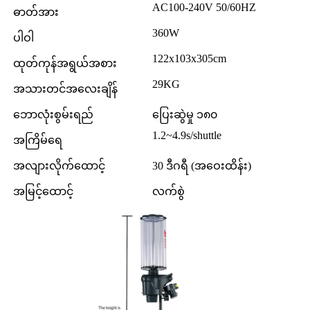
AC100-240V 50/60HZ
ဓာတ်အား
360W
ပါဝါ
122x103x305cm
ထုတ်ကုန်အရွယ်အစား
29KG
အသားတင်အလေးချိန်
ဘောလုံးစွမ်းရည်
ပြေးဆွဲမှု ၁၈၀
1.2~4.9s/shuttle
အကြိမ်ရေ
အလျားလိုက်ထောင့်
30 ဒီဂရီ (အဝေးထိန်း)
အမြင့်ထောင့်
လက်စွဲ