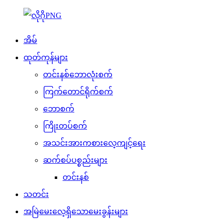
အိမ်
ထုတ်ကုန်များ
တင်းနစ်ဘောလုံးစက်
ကြက်တောင်ရိုက်စက်
ဘောစက်
ကြိုးတပ်စက်
အသင်းအားကစားလေ့ကျင့်ရေး
ဆက်စပ်ပစ္စည်းများ
တင်းနစ်
သတင်း
အမြဲမေးလေ့ရှိသောမေးခွန်းများ