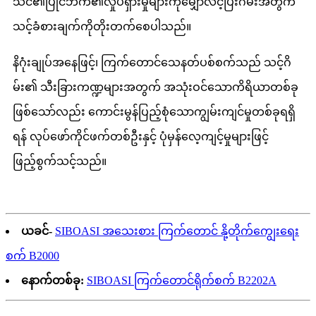
သင်၏ပြိုင်ဘက်၏လှုပ်ရှားမှုများကိုမျှော်လင့်ပြီးဂိမ်းအတွက်
သင့်ခံစားချက်ကိုတိုးတက်စေပါသည်။
နိဂုံးချုပ်အနေဖြင့်၊ ကြက်တောင်သေနတ်ပစ်စက်သည် သင့်ဂိ
မ်း၏ သီးခြားကဏ္ဍများအတွက် အသုံးဝင်သောကိရိယာတစ်ခု
ဖြစ်သော်လည်း ကောင်းမွန်ပြည့်စုံသောကျွမ်းကျင်မှုတစ်ခုရရှိ
ရန် လုပ်ဖော်ကိုင်ဖက်တစ်ဦးနှင့် ပုံမှန်လေ့ကျင့်မှုများဖြင့်
ဖြည့်စွက်သင့်သည်။
ယခင်-
SIBOASI အသေးစား ကြက်တောင် နို့တိုက်ကျွေးရေး
စက် B2000
နောက်တစ်ခု:
SIBOASI ကြက်တောင်ရိုက်စက် B2202A