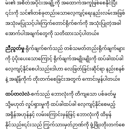
မ်း၏ အစိတ်အပိုင်းအချို့ကို အထောက်အကူဖြစ်စေနိုင်ပြီး
၎င်းကို သင်၏တစ်ခုတည်းသောလေ့ကျင့်ရေးနည်းလမ်းအဖြစ်
အသုံးမပြုသင့်ပါ။ကြက်တောင်ရိုက်စက်ကို အသုံးပြုတဲ့အခါ
အောက်ပါအချက်တွေကို သတိထားသင့်ပါတယ်။
ညီညွတ်မှု-
ရိုက်ချက်စက်သည် တစ်သမတ်တည်းရိုက်ချက်များ
ကို ပံ့ပိုးပေးသောကြောင့် ရိုက်ချက်အမျိုးမျိုးကို ထပ်ခါထပ်ခါ
လေ့ကျင့်နိုင်စေပါသည်။ဒါဟာ လေဖြတ်ခြင်းဆိုင်ရာ နည်းစနစ်
နဲ့ အချိန်ကိုက် တိုးတက်စေခြင်းအတွက် ကောင်းမွန်ပါတယ်။
ထပ်တလဲလဲ-
စက်သည် ဘောလုံးကို တိကျသော ပစ်ခတ်မှု
သို့မဟုတ် လှုပ်ရှားမှုကို ထပ်ခါထပ်ခါ လေ့ကျင့်နိုင်စေမည့်
အရှိန်အဟုန်နှင့် လမ်းကြောင်းမှန်ဖြင့် ဘောလုံးကို ထိမှန်
နိုင်သည်။၎င်းသည် ကြွက်သားမှတ်ဉာဏ်ကို ဖွံ့ဖြိုးတိုးတက်စေ