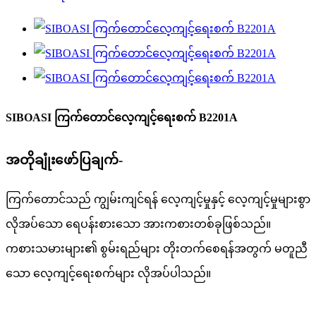
SIBOASI ကြက်တောင်လေ့ကျင့်ရေးစက် B2201A
အတိုချုံးဖော်ပြချက်-
ကြက်တောင်သည် ကျွမ်းကျင်ရန် လေ့ကျင့်မှုနှင့် လေ့ကျင့်မှုများစွာ
လိုအပ်သော ရေပန်းစားသော အားကစားတစ်ခုဖြစ်သည်။
ကစားသမားများ၏ စွမ်းရည်များ တိုးတက်စေရန်အတွက် မတူညီ
သော လေ့ကျင့်ရေးစက်များ လိုအပ်ပါသည်။