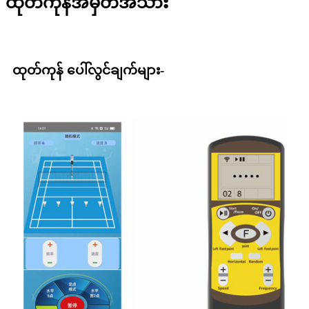
ထုတ်ကုန်အမှတ်အသား
ထုတ်ကုန် ပေါ်လွင်ချက်များ-