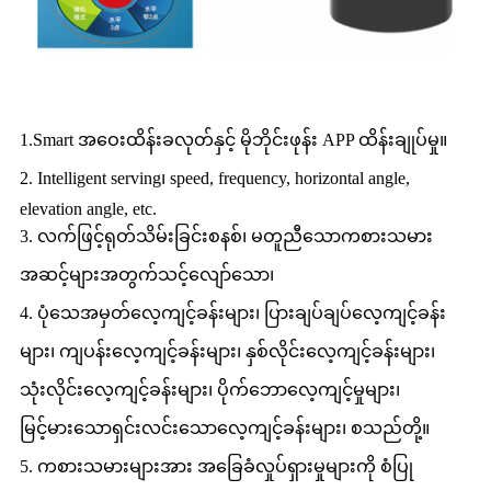
1.Smart အဝေးထိန်းခလုတ်နှင့် မိုဘိုင်းဖုန်း APP ထိန်းချုပ်မှု။
2. Intelligent serving၊ speed, frequency, horizontal angle,
elevation angle, etc.
3. လက်ဖြင့်ရုတ်သိမ်းခြင်းစနစ်၊ မတူညီသောကစားသမား
အဆင့်များအတွက်သင့်လျော်သော၊
4. ပုံသေအမှတ်လေ့ကျင့်ခန်းများ၊ ပြားချပ်ချပ်လေ့ကျင့်ခန်း
များ၊ ကျပန်းလေ့ကျင့်ခန်းများ၊ နှစ်လိုင်းလေ့ကျင့်ခန်းများ၊
သုံးလိုင်းလေ့ကျင့်ခန်းများ၊ ပိုက်ဘောလေ့ကျင့်မှုများ၊
မြင့်မားသောရှင်းလင်းသောလေ့ကျင့်ခန်းများ၊ စသည်တို့။
5. ကစားသမားများအား အခြေခံလှုပ်ရှားမှုများကို စံပြု