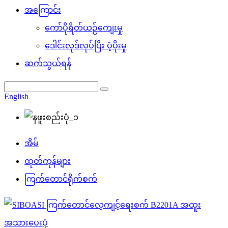
အကြောင်း
ကော်ပိုရိတ်ယဉ်ကျေးမှု
ဒေါင်းလုဒ်လုပ်ပြီး ပံ့ပိုးမှု
ဆက်သွယ်ရန်
English
အိမ်
ထုတ်ကုန်များ
ကြက်တောင်ရိုက်စက်