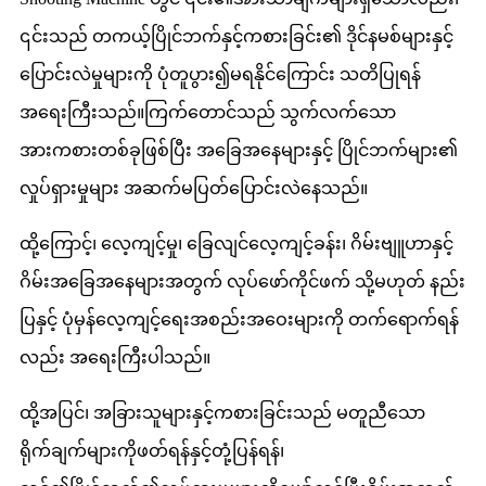
၎င်းသည် တကယ့်ပြိုင်ဘက်နှင့်ကစားခြင်း၏ ဒိုင်နမစ်များနှင့်
ပြောင်းလဲမှုများကို ပုံတူပွား၍မရနိုင်ကြောင်း သတိပြုရန်
အရေးကြီးသည်။ကြက်တောင်သည် သွက်လက်သော
အားကစားတစ်ခုဖြစ်ပြီး အခြေအနေများနှင့် ပြိုင်ဘက်များ၏
လှုပ်ရှားမှုများ အဆက်မပြတ်ပြောင်းလဲနေသည်။
ထို့ကြောင့်၊ လေ့ကျင့်မှု၊ ခြေလျင်လေ့ကျင့်ခန်း၊ ဂိမ်းဗျူဟာနှင့်
ဂိမ်းအခြေအနေများအတွက် လုပ်ဖော်ကိုင်ဖက် သို့မဟုတ် နည်း
ပြနှင့် ပုံမှန်လေ့ကျင့်ရေးအစည်းအဝေးများကို တက်ရောက်ရန်
လည်း အရေးကြီးပါသည်။
ထို့အပြင်၊ အခြားသူများနှင့်ကစားခြင်းသည် မတူညီသော
ရိုက်ချက်များကိုဖတ်ရန်နှင့်တုံ့ပြန်ရန်၊