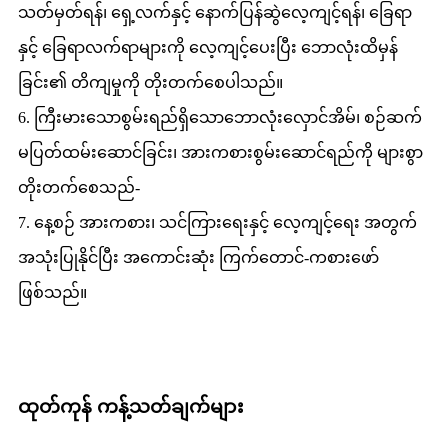
သတ်မှတ်ရန်၊ ရှေ့လက်နှင့် နောက်ပြန်ဆွဲလေ့ကျင့်ရန်၊ ခြေရာ
နှင့် ခြေရာလက်ရာများကို လေ့ကျင့်ပေးပြီး ဘောလုံးထိမှန်
ခြင်း၏ တိကျမှုကို တိုးတက်စေပါသည်။
6. ကြီးမားသောစွမ်းရည်ရှိသောဘောလုံးလှောင်အိမ်၊ စဉ်ဆက်
မပြတ်ထမ်းဆောင်ခြင်း၊ အားကစားစွမ်းဆောင်ရည်ကို များစွာ
တိုးတက်စေသည်-
7. နေ့စဉ် အားကစား၊ သင်ကြားရေးနှင့် လေ့ကျင့်ရေး အတွက်
အသုံးပြုနိုင်ပြီး အကောင်းဆုံး ကြက်တောင်-ကစားဖော်
ဖြစ်သည်။
ထုတ်ကုန် ကန့်သတ်ချက်များ