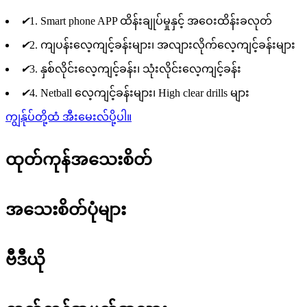
✔
1. Smart phone APP ထိန်းချုပ်မှုနှင့် အဝေးထိန်းခလုတ်
✔
2. ကျပန်းလေ့ကျင့်ခန်းများ၊ အလျားလိုက်လေ့ကျင့်ခန်းများ
✔
3. နှစ်လိုင်းလေ့ကျင့်ခန်း၊ သုံးလိုင်းလေ့ကျင့်ခန်း
✔
4. Netball လေ့ကျင့်ခန်းများ၊ High clear drills များ
ကျွန်ုပ်တို့ထံ အီးမေးလ်ပို့ပါ။
ထုတ်ကုန်အသေးစိတ်
အသေးစိတ်ပုံများ
ဗီဒီယို