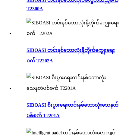
SIBOASI တင်းနစ်ဘောလုံးပစ်လွှတ်သည့်စက်
T2300A
SIBOASI တင်းနစ်ဘောလုံးနို့တိုက်ကျွေးရေး
စက် T2202A
SIBOASI စီးပွားရေးတင်းနစ်ဘောလုံးသေနတ်
ပစ်စက် T2201A