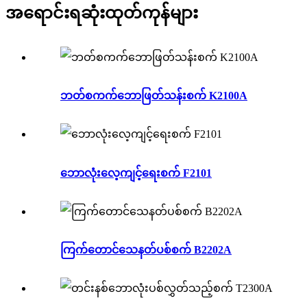
အရောင်းရဆုံးထုတ်ကုန်များ
ဘတ်စကက်ဘောဖြတ်သန်းစက် K2100A
ဘောလုံးလေ့ကျင့်ရေးစက် F2101
ကြက်တောင်သေနတ်ပစ်စက် B2202A