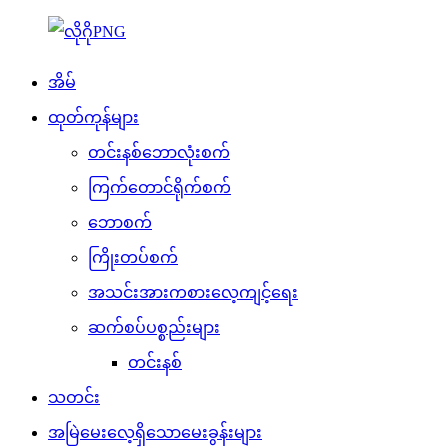
အိမ်
ထုတ်ကုန်များ
တင်းနစ်ဘောလုံးစက်
ကြက်တောင်ရိုက်စက်
ဘောစက်
ကြိုးတပ်စက်
အသင်းအားကစားလေ့ကျင့်ရေး
ဆက်စပ်ပစ္စည်းများ
တင်းနစ်
သတင်း
အမြဲမေးလေ့ရှိသောမေးခွန်းများ