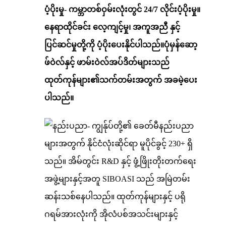
ပံ့ပိုးမှု- ကမ္ဘာတစ်ဝှမ်းလုံးတွင် 24/7 လိုင်းပံ့ပိုးမှု။
နေရာထိုင်ခင်း လေ့ကျင့်မှု၊ အကူအညီ နှင့်
ပြင်ဆင်မှုတို့ကို ပံ့ပိုးပေးနိုင်ပါသည်။ပုံမှန်ဆော့
ဖ်ဝဲလ်နှင့် ဖာမ်းဝဲလ်အပ်ဒိတ်များသည်
ထုတ်ကုန်များ၏သက်တမ်းအတွက် အခမဲ့ပေး
ပါသည်။