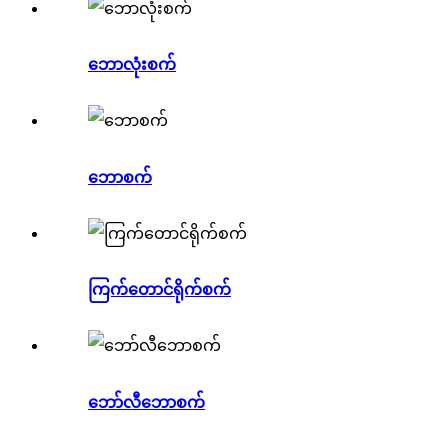
ဘောလုံးစက်
ဘောစက်
ကြက်တောင်ရိုက်စက်
ဘော်လီဘောစက်