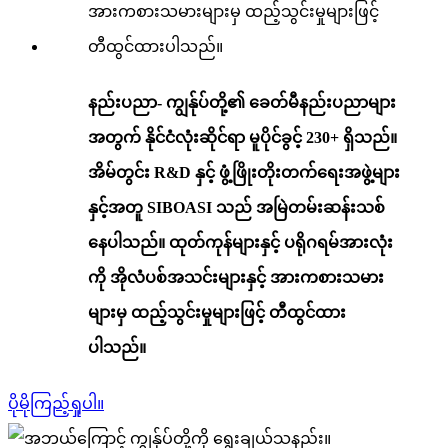
နည်းပညာ- ကျွန်ုပ်တို့၏ ခေတ်မီနည်းပညာများ
အတွက် နိုင်ငံလုံးဆိုင်ရာ မူပိုင်ခွင့် 230+ ရှိသည်။
အိမ်တွင်း R&D နှင့် ဖွံ့ဖြိုးတိုးတက်ရေးအဖွဲ့များ
နှင့်အတူ SIBOASI သည် အမြဲတမ်းဆန်းသစ်
နေပါသည်။ ထုတ်ကုန်များနှင့် ပရိုဂရမ်အားလုံး
ကို အိုလံပစ်အသင်းများနှင့် အားကစားသမား
များမှ ထည့်သွင်းမှုများဖြင့် တီထွင်ထား
ပါသည်။
ပိုမိုကြည့်ရှုပါ။