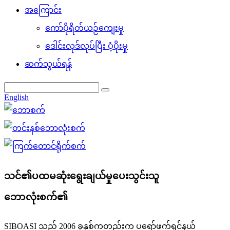
အကြောင်း
ကော်ပိုရိတ်ယဉ်ကျေးမှု
ဒေါင်းလုဒ်လုပ်ပြီး ပံ့ပိုးမှု
ဆက်သွယ်ရန်
English
သင်၏ပထမဆုံးရွေးချယ်မှုပေးသွင်းသူ
ဘောလုံးစက်၏
SIBOASI သည် 2006 ခုနှစ်ကတည်းက ပရော်ဖက်ရှင်နယ်