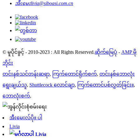
အီးမေး
livia@siboasi.com.cn
© မူပိုင်ခွင့် - 2010-2023 : All Rights Reserved.
ဆိုက်မြေပုံ
-
AMP မို
ဘိုင်း
တင်းနစ်သင်တန်းဆရာ
,
ကြက်တောင်ရိုက်စက်
,
တင်းနစ်ဘောလုံး
ရွေးချယ်သူ
,
Shuttlecock လောင်ချာ
,
ကြက်တောင်ပစ်လွှတ်ခြင်း။
,
ဘောလုံးစက်
,
အီးမေးလ်ပို။ ပါ
Livia
Livia