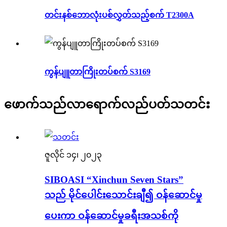
တင်းနစ်ဘောလုံးပစ်လွှတ်သည့်စက် T2300A
ကွန်ပျူတာကြိုးတပ်စက် S3169
ဖောက်သည်လာရောက်လည်ပတ်သတင်း
ဇူလိုင် ၁၄၊ ၂၀၂၃
SIBOASI “Xinchun Seven Stars”
သည် မိုင်ပေါင်းသောင်းချီ၍ ဝန်ဆောင်မှု
ပေးကာ ဝန်ဆောင်မှုခရီးအသစ်ကို