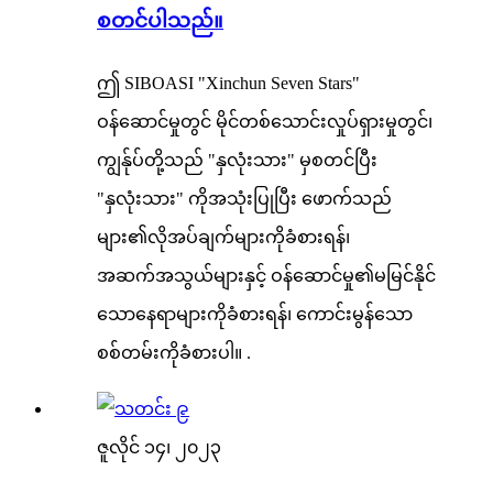
စတင်ပါသည်။
ဤ SIBOASI "Xinchun Seven Stars"
ဝန်ဆောင်မှုတွင် မိုင်တစ်သောင်းလှုပ်ရှားမှုတွင်၊
ကျွန်ုပ်တို့သည် "နှလုံးသား" မှစတင်ပြီး
"နှလုံးသား" ကိုအသုံးပြုပြီး ဖောက်သည်
များ၏လိုအပ်ချက်များကိုခံစားရန်၊
အဆက်အသွယ်များနှင့် ဝန်ဆောင်မှု၏မမြင်နိုင်
သောနေရာများကိုခံစားရန်၊ ကောင်းမွန်သော
စစ်တမ်းကိုခံစားပါ။ .
ဇူလိုင် ၁၄၊ ၂၀၂၃