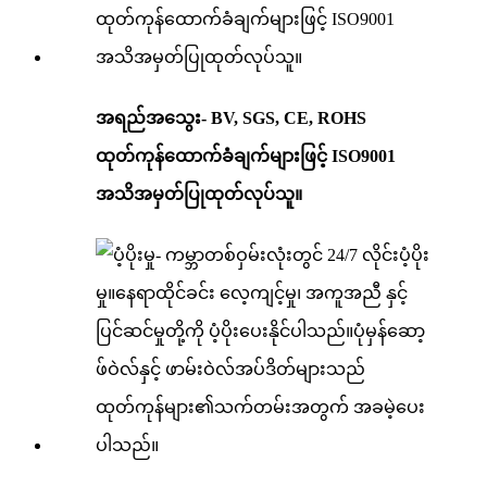
အရည်အသွေး- BV, SGS, CE, ROHS
ထုတ်ကုန်ထောက်ခံချက်များဖြင့် ISO9001
အသိအမှတ်ပြုထုတ်လုပ်သူ။