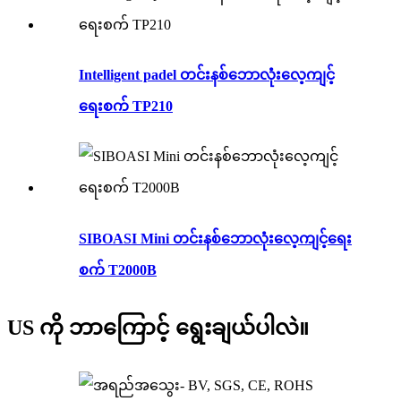
Intelligent padel တင်းနစ်ဘောလုံးလေ့ကျင့်
ရေးစက် TP210
SIBOASI Mini တင်းနစ်ဘောလုံးလေ့ကျင့်ရေး
စက် T2000B
US ကို ဘာကြောင့် ရွေးချယ်ပါလဲ။