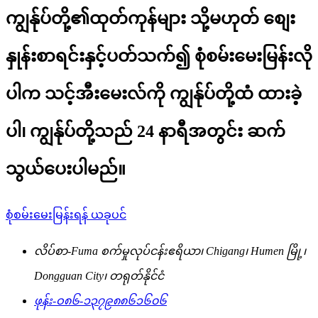
ကျွန်ုပ်တို့၏ထုတ်ကုန်များ သို့မဟုတ် စျေး
နှုန်းစာရင်းနှင့်ပတ်သက်၍ စုံစမ်းမေးမြန်းလို
ပါက သင့်အီးမေးလ်ကို ကျွန်ုပ်တို့ထံ ထားခဲ့
ပါ၊ ကျွန်ုပ်တို့သည် 24 နာရီအတွင်း ဆက်
သွယ်ပေးပါမည်။
စုံစမ်းမေးမြန်းရန် ယခုပင်
လိပ်စာ-
Fuma စက်မှုလုပ်ငန်းဧရိယာ၊ Chigang၊ Humen မြို့၊
Dongguan City၊ တရုတ်နိုင်ငံ
ဖုန်း-
ဝ၈၆-၁၃၇၉၈၈၆၁၆၀၆