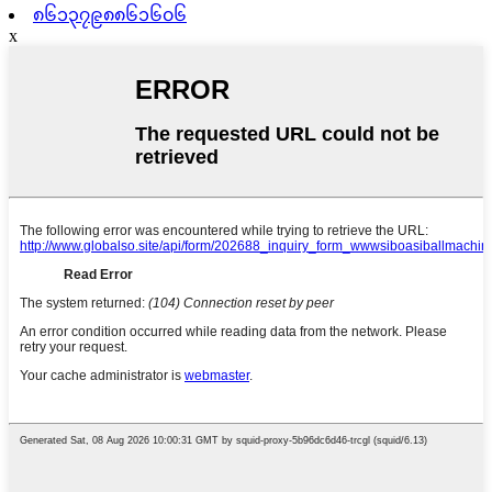
၈၆၁၃၇၉၈၈၆၁၆၀၆
x