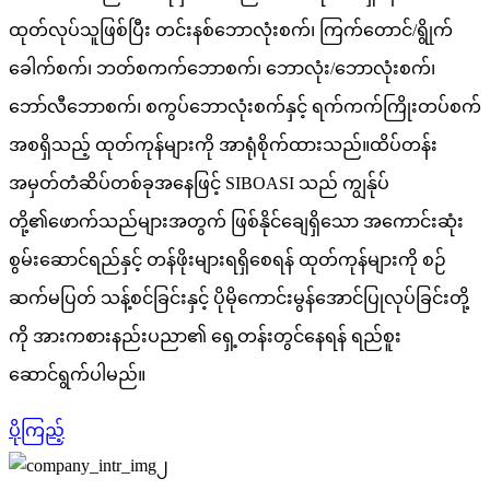
ထုတ်လုပ်သူဖြစ်ပြီး တင်းနစ်ဘောလုံးစက်၊ ကြက်တောင်/ရွိုက်
ခေါက်စက်၊ ဘတ်စကက်ဘောစက်၊ ဘောလုံး/ဘောလုံးစက်၊
ဘော်လီဘောစက်၊ စကွပ်ဘောလုံးစက်နှင့် ရက်ကက်ကြိုးတပ်စက်
အစရှိသည့် ထုတ်ကုန်များကို အာရုံစိုက်ထားသည်။ထိပ်တန်း
အမှတ်တံဆိပ်တစ်ခုအနေဖြင့် SIBOASI သည် ကျွန်ုပ်
တို့၏ဖောက်သည်များအတွက် ဖြစ်နိုင်ချေရှိသော အကောင်းဆုံး
စွမ်းဆောင်ရည်နှင့် တန်ဖိုးများရရှိစေရန် ထုတ်ကုန်များကို စဉ်
ဆက်မပြတ် သန့်စင်ခြင်းနှင့် ပိုမိုကောင်းမွန်အောင်ပြုလုပ်ခြင်းတို့
ကို အားကစားနည်းပညာ၏ ရှေ့တန်းတွင်နေရန် ရည်စူး
ဆောင်ရွက်ပါမည်။
ပိုကြည့်