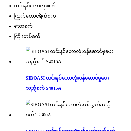
တင်းနစ်ဘောလုံးစက်
ကြက်တောင်ရိုက်စက်
ဘောစက်
ကြိုးတပ်စက်
SIBOASI တင်းနစ်ဘောလုံးဝန်ဆောင်မှုပေး
သည့်စက် S4015A